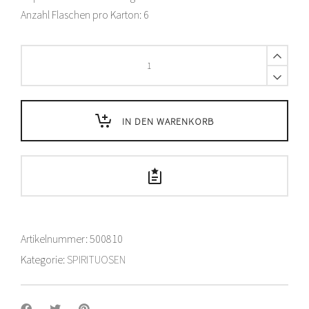
Anzahl Flaschen pro Karton: 6
Vieille
Prune
Emile
Alk.
vol.
IN DEN WARENKORB
41%
-
70
cl
quantity
Artikelnummer:
500810
Kategorie:
SPIRITUOSEN