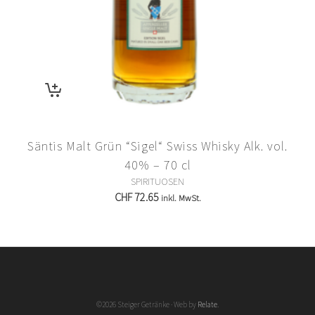
Säntis Malt Grün “Sigel“ Swiss Whisky Alk. vol.
40% – 70 cl
SPIRITUOSEN
CHF
72.65
inkl. MwSt.
©2026 Steiger Getränke · Web by
Relate
.