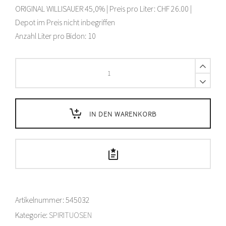
ORIGINAL WILLISAUER 45,0% | Preis pro Liter: CHF 26.00 |
Depot im Preis nicht inbegriffen
Anzahl Liter pro Bidon: 10
Original
Willisauer
Kernobstbrand
Alk.
vol.
IN DEN WARENKORB
45%
–
10
L
Bidon
quantity
Artikelnummer:
545032
Kategorie:
SPIRITUOSEN