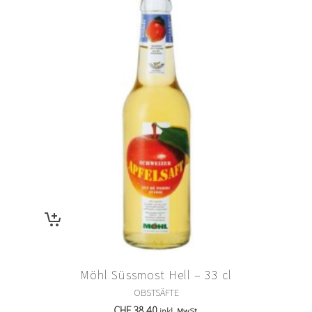
Möhl Süssmost Hell – 33 cl
OBSTSÄFTE
CHF
38.40
inkl. MwSt.