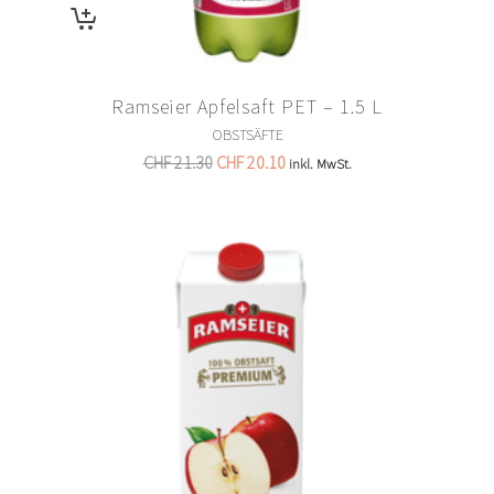
Ramseier Apfelsaft PET – 1.5 L
OBSTSÄFTE
CHF
21.30
CHF
20.10
inkl. MwSt.