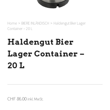
Home
>
BIERE INLÄNDISCH
>
Haldengut Bier Lager
Container – 20 L
Haldengut Bier
Lager Container –
20 L
CHF
86.00
inkl. MwSt.