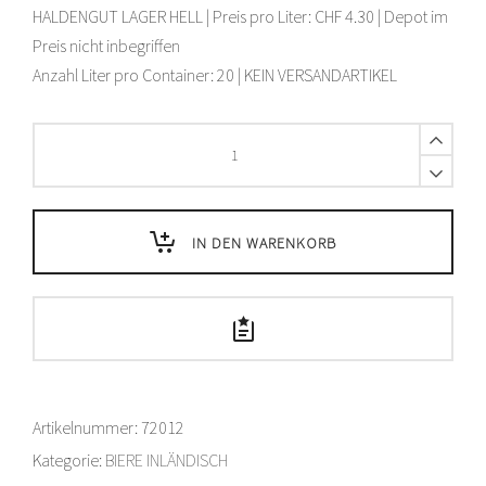
HALDENGUT LAGER HELL | Preis pro Liter: CHF 4.30 | Depot im
Preis nicht inbegriffen
Anzahl Liter pro Container: 20 | KEIN VERSANDARTIKEL
Haldengut
Bier
Lager
Container
-
IN DEN WARENKORB
20
L
quantity
Artikelnummer:
72012
Kategorie:
BIERE INLÄNDISCH