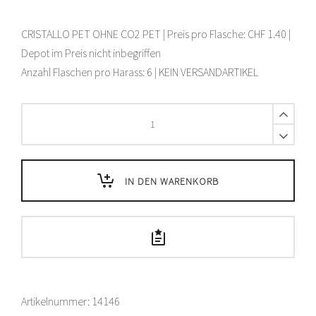
CRISTALLO PET OHNE CO2 PET | Preis pro Flasche: CHF 1.40 |
Depot im Preis nicht inbegriffen
Anzahl Flaschen pro Harass: 6 | KEIN VERSANDARTIKEL
Cristallo
Blau
ohne
Kohlensäure
PET
IN DEN WARENKORB
–
1.5
L
quantity
Artikelnummer:
14146