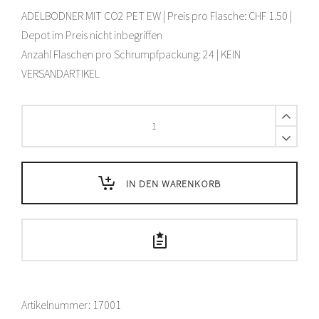
ADELBODNER MIT CO2 PET EW | Preis pro Flasche: CHF 1.50 |
Depot im Preis nicht inbegriffen
Anzahl Flaschen pro Schrumpfpackung: 24 | KEIN
VERSANDARTIKEL
Adelbodner
mit
Kohlensäure
PET
-
IN DEN WARENKORB
50
cl
quantity
Artikelnummer:
17001