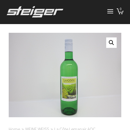
0
Home
>
WEINE WEISS
>
La Côte Lemanair AOC