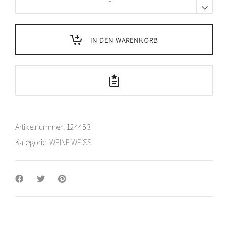
Lemanair
AOC
TOP
IN DEN WARENKORB
-
50
cl
quantity
Artikelnummer:
124453
Kategorie:
WEINE WEISS