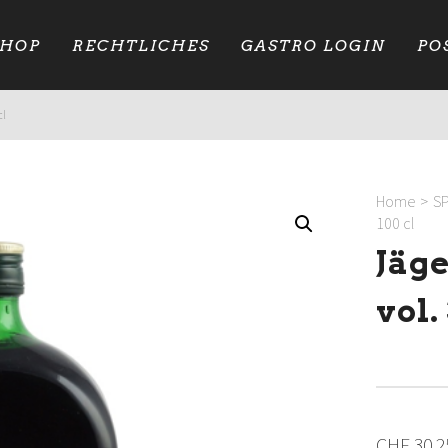
SHOP
RECHTLICHES
GASTRO LOGIN
PO
cl
Home
>
S
100 cl
Jäg
vol.
CHF
30.2