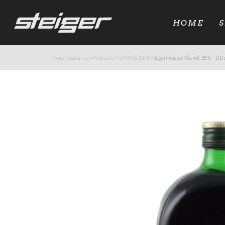
HOME
Steiger Getränke
>
Produkte
>
SPIRITUOSEN
>
Jägermeister Alk. vol. 35% – 100 