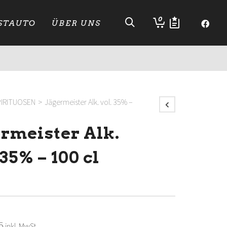
0
STAUTO
ÜBER UNS
PIRITUOSEN
>
Jägermeister Alk. vol. 35% –
ermeister Alk.
 35% – 100 cl
5
inkl. MwSt.