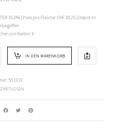
R 35,0% | Preis pro Flasche: CHF 30.25 | Depot im
inbegriffen
chen pro Karton: 6
er
IN DEN WARENKORB
mer:
551010
SPIRITUOSEN