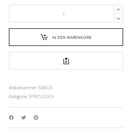
Grappa
Di
Brunello
Paesanella
Alk.
IN DEN WARENKORB
vol.
41%
-
50
cl
quantity
Artikelnummer:
558015
Kategorie:
SPIRITUOSEN