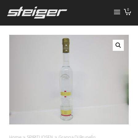
0
Home
>
SPIRITUOSEN
>
Grappa Di Brunello