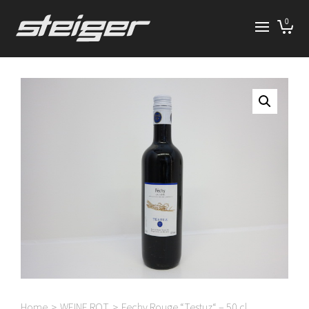
0
Home
>
WEINE ROT
>
Fechy Rouge “Testuz“ – 50 cl