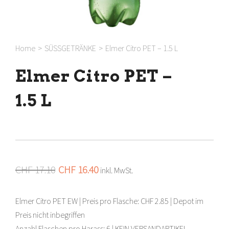
Home
>
SÜSSGETRÄNKE
>
Elmer Citro PET – 1.5 L
Elmer Citro PET –
1.5 L
CHF
17.10
CHF
16.40
inkl. MwSt.
Elmer Citro PET EW | Preis pro Flasche: CHF 2.85 | Depot im
Preis nicht inbegriffen
Anzahl Flaschen pro Harass: 6 | KEIN VERSANDARTIKEL