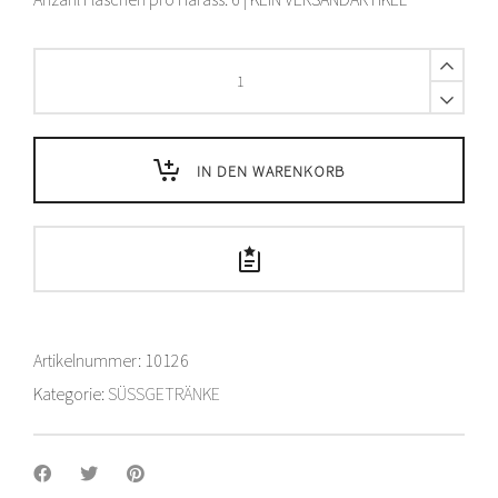
Elmer
Citro
PET
-
1.5
IN DEN WARENKORB
L
quantity
Artikelnummer:
10126
Kategorie:
SÜSSGETRÄNKE