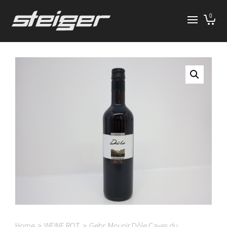
0
Home
>
WEINE ROT
>
Gebr. Mounir Dôle Caves du