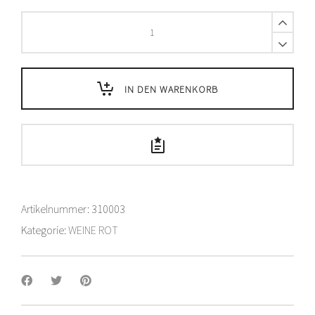
Gebr.
Mounir
Dôle
Caves
du
IN DEN WARENKORB
Rhodan
-
50
cl
quantity
Artikelnummer:
310003
Kategorie:
WEINE ROT