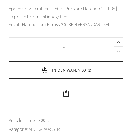
Appenzell Mineral Laut – 50cl | Preis pro Flasche: CHF 1.35 |
Depot im Preis nicht inbegriffen
Anzahl Flaschen pro Harass: 20 | KEIN VERSANDARTIKEL
Appenzeller
GOBA
Mineralwasser
laut
-
IN DEN WARENKORB
50
cl
quantity
Artikelnummer:
20002
Kategorie:
MINERALWASSER