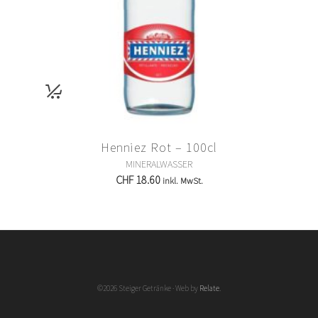
Henniez Rot – 100cl
MINERALWASSER
CHF
18.60
inkl. MwSt.
©2026 Steiger Getränke · Web by
Relate
.