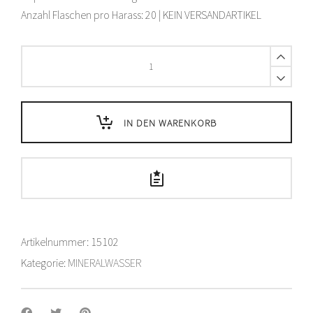
Anzahl Flaschen pro Harass: 20 | KEIN VERSANDARTIKEL
Allegra
Stilles
Wasser
-
50
IN DEN WARENKORB
cl
quantity
Artikelnummer:
15102
Kategorie:
MINERALWASSER